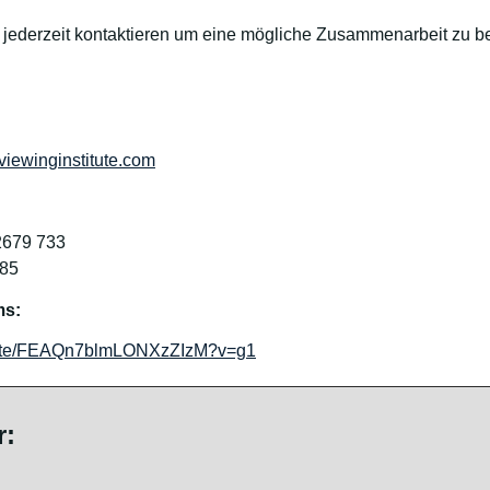
 jederzeit kontaktieren um eine mögliche Zusammenarbeit zu b
iewinginstitute.com
2679 733
-85
ms:
/invite/FEAQn7blmLONXzZIzM?v=g1
r: