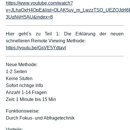
https://www.youtube.com/watch?
v=JLhaOxH4OpE&list=OLAK5uy_m_LwzzTSO_UEZQJdrI6
3UqNijH5AU&index=8
Hier geht´s zu Teil 1: Die Erklärung der neuen
schnelleren Remote Viewing Methode:
https://youtu.be/GsVE5YdtavI
Neue Methode:
1-2 Seiten
Keine Stufen
Sofort richtige Info
Anzahl 1-14 Fragen
Zeit: 1 Minute bis 15 Min
Funktionsweise:
Durch Fokus- und Abfragetechnik
Vorteile: