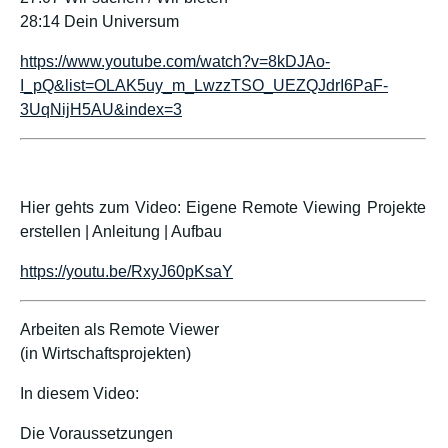
28:14 Dein Universum
https://www.youtube.com/watch?v=8kDJAo-
I_pQ&list=OLAK5uy_m_LwzzTSO_UEZQJdrI6PaF-
3UqNijH5AU&index=3
Hier gehts zum Video: Eigene Remote Viewing Projekte
erstellen | Anleitung | Aufbau
https://youtu.be/RxyJ60pKsaY
Arbeiten als Remote Viewer
(in Wirtschaftsprojekten)
In diesem Video:
Die Voraussetzungen