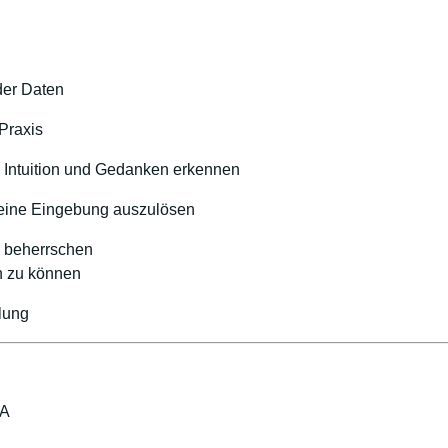
der Daten
Praxis
 Intuition und Gedanken erkennen
 eine Eingebung auszulösen
u beherrschen
en zu können
lung
TA