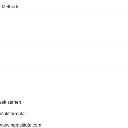
al Methode
eit starten
ntaktformular
iewinginstitute.com