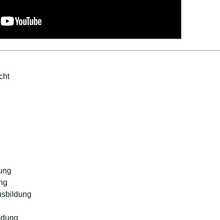
cht
ung
ng
usbildung
ldung