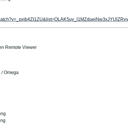
m/watch?v=_pxjb4ZI1ZU&list=OLAK5uy_l1MZdueiNw3xJYUlZRv
rten Remote Viewer
a / Omega
ung
ung