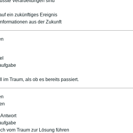
usste Verarbeitungen sind
uf ein zukünftiges Ereignis
 Informationen aus der Zukunft
en
el
maufgabe
l im Traum, als ob es bereits passiert.
en
ten
 Antwort
maufgabe
mich vom Traum zur Lösung führen