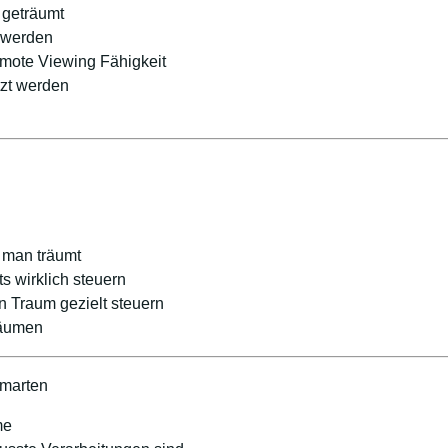
d geträumt
t werden
emote Viewing Fähigkeit
tzt werden
s man träumt
s wirklich steuern
n Traum gezielt steuern
räumen
umarten
me