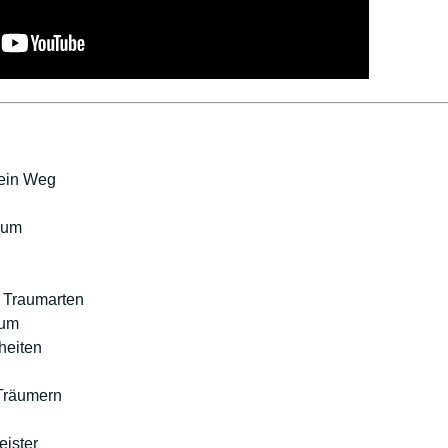
Mein Weg
aum
 Traumarten
aum
heiten
 Träumern
ister