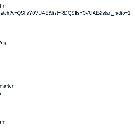
ehn
/watch?v=QSIlsY0VUAE&list=RDQSIlsY0VUAE&start_radio=1
Weg
umarten
n
ern