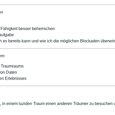
en
 Fähigkeit besser beherrschen
maufgabe
ch es bereits kann und wie ich die möglichen Blockaden überwi
ern
n Traumraums
von Daten
n Erlebnisses
ht, in einem luziden Traum einen anderen Träumer zu besuchen 