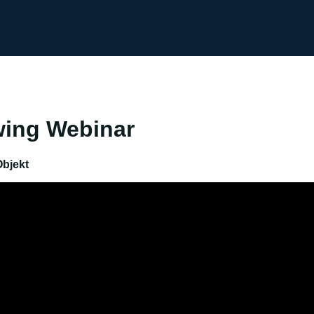
wing Webinar
bjekt